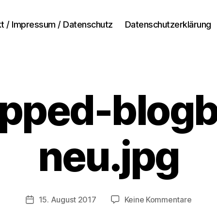
t / Impressum / Datenschutz
Datenschutzerklärung
V
o
n
pped-blogb
A
n
d
r
neu.jpg
e
a
t
e
s
Beitragsautor
zu
15. August 2017
Keine Kommentare
t
Veröffentlichungsdatum
croppe
e