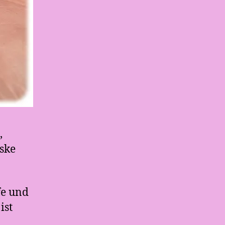
,
ske
fe und
ist