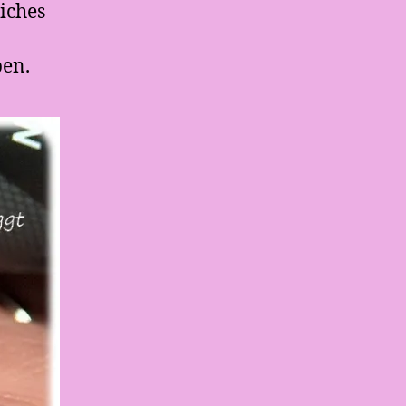
iches
ben.