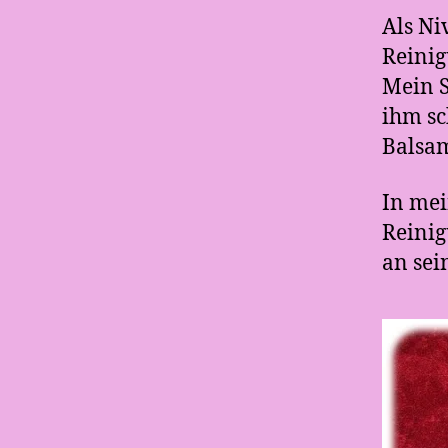
Als Ni
Reinig
Mein S
ihm sc
Balsam
In mei
Reinig
an sei