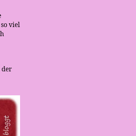
e
so viel
ch
 der