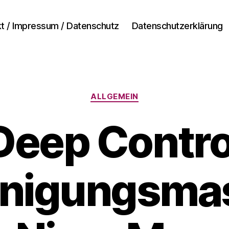
t / Impressum / Datenschutz
Datenschutzerklärung
Kategorien
ALLGEMEIN
Deep Contro
V
o
n
inigungsma
A
n
d
r
e