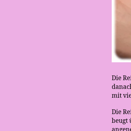
Die Re
danach
mit v
Die Re
beugt 
angen