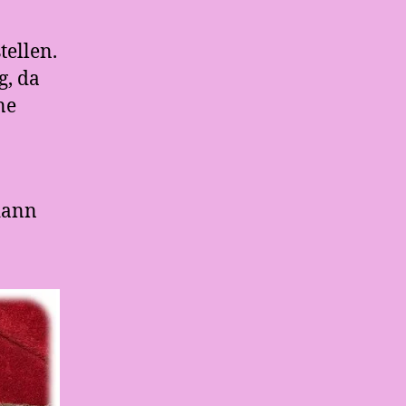
ellen.
g, da
ne
dann