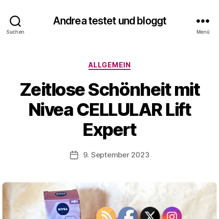
Andrea testet und bloggt
V
Suchen
Menü
o
n
A
Kategorien
ALLGEMEIN
n
d
Zeitlose Schönheit mit
r
e
Nivea CELLULAR Lift
a
t
Expert
e
s
Beitragsautor
9. September 2023
t
Veröffentlichungsdatum
e
t
u
n
d