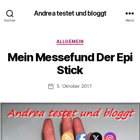
V
o
Andrea testet und bloggt
n
Suchen
Menü
A
n
d
Kategorien
ALLGEMEIN
r
e
Mein Messefund Der Epi
a
t
Stick
e
s
Beitragsautor
5. Oktober 2017
t
Veröffentlichungsdatum
e
t
u
n
d
b
l