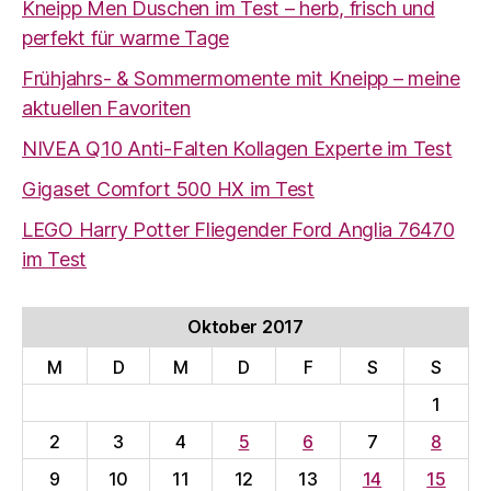
Kneipp Men Duschen im Test – herb, frisch und
perfekt für warme Tage
Frühjahrs- & Sommermomente mit Kneipp – meine
aktuellen Favoriten
NIVEA Q10 Anti-Falten Kollagen Experte im Test
Gigaset Comfort 500 HX im Test
LEGO Harry Potter Fliegender Ford Anglia 76470
im Test
Oktober 2017
M
D
M
D
F
S
S
1
2
3
4
5
6
7
8
9
10
11
12
13
14
15