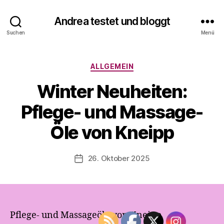
Andrea testet und bloggt
V
Suchen
Menü
o
n
A
Kategorien
ALLGEMEIN
n
d
Winter Neuheiten:
r
e
Pflege- und Massage-
a
t
Öle von Kneipp
e
s
Beitragsautor
26. Oktober 2025
t
Veröffentlichungsdatum
e
t
u
n
d
Pflege- und Massageöle von Kneipp