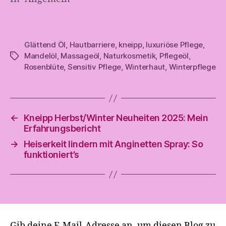
Glättend Öl
,
Hautbarriere
,
kneipp
,
luxuriöse Pflege
,
Mandelöl
,
Massageöl
,
Naturkosmetik
,
Pflegeöl
,
Schlagwörter
Rosenblüte
,
Sensitiv Pflege
,
Winterhaut
,
Winterpflege
←
Kneipp Herbst/Winter Neuheiten 2025: Mein
Erfahrungsbericht
→
Heiserkeit lindern mit Anginetten Spray: So
funktioniert’s
Gib deine E-Mail-Adresse an, um diesen Blog zu