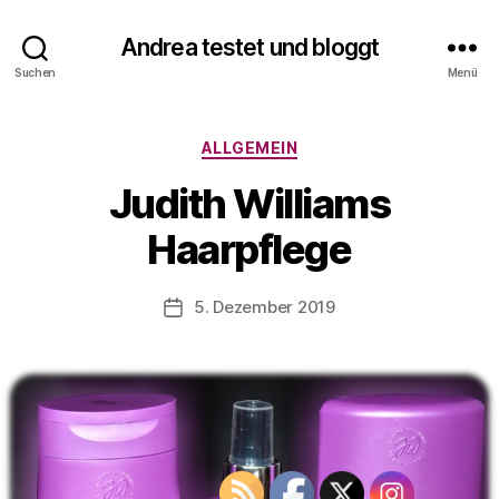
V
o
Andrea testet und bloggt
n
Suchen
Menü
A
n
d
Kategorien
ALLGEMEIN
r
e
Judith Williams
a
t
Haarpflege
e
s
Beitragsautor
5. Dezember 2019
t
Veröffentlichungsdatum
e
t
u
n
d
b
l