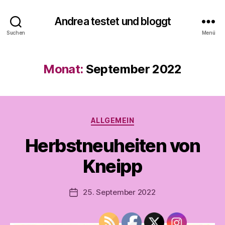
Andrea testet und bloggt
Suchen
Menü
V
Monat:
September 2022
o
n
A
n
d
Kategorien
ALLGEMEIN
r
e
Herbstneuheiten von
a
t
Kneipp
e
s
Beitragsautor
25. September 2022
t
Veröffentlichungsdatum
e
t