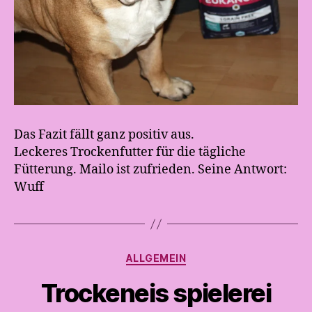
Das Fazit fällt ganz positiv aus.
V
Leckeres Trockenfutter für die tägliche
o
Fütterung. Mailo ist zufrieden. Seine Antwort:
n
Wuff
A
n
d
r
e
Kategorien
ALLGEMEIN
a
t
Trockeneis spielerei
e