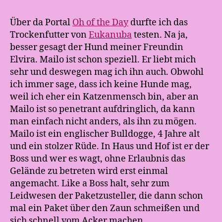
Über da Portal
Oh of the Day
durfte ich das
Trockenfutter von
Eukanuba
testen. Na ja,
besser gesagt der Hund meiner Freundin
Elvira. Mailo ist schon speziell. Er liebt mich
sehr und deswegen mag ich ihn auch. Obwohl
ich immer sage, dass ich keine Hunde mag,
weil ich eher ein Katzenmensch bin, aber an
Mailo ist so penetrant aufdringlich, da kann
man einfach nicht anders, als ihn zu mögen.
Mailo ist ein englischer Bulldogge, 4 Jahre alt
und ein stolzer Rüde. In Haus und Hof ist er der
Boss und wer es wagt, ohne Erlaubnis das
Gelände zu betreten wird erst einmal
angemacht. Like a Boss halt, sehr zum
Leidwesen der Paketzusteller, die dann schon
mal ein Paket über den Zaun schmeißen und
sich schnell vom Acker machen.