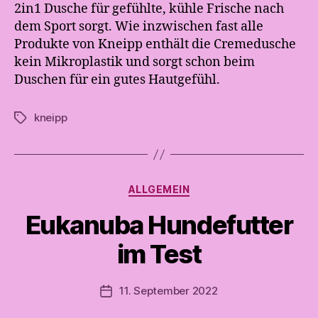
2in1 Dusche für gefühlte, kühle Frische nach
dem Sport sorgt. Wie inzwischen fast alle
Produkte von Kneipp enthält die Cremedusche
kein Mikroplastik und sorgt schon beim
Duschen für ein gutes Hautgefühl.
V
kneipp
Schlagwörter
o
n
A
n
d
Kategorien
ALLGEMEIN
r
e
Eukanuba Hundefutter
a
t
im Test
e
s
Beitragsautor
11. September 2022
t
Veröffentlichungsdatum
e