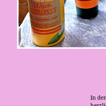
In de
herrl