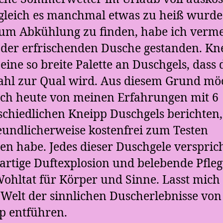
leich es manchmal etwas zu heiß wurde
um Abkühlung zu finden, habe ich verm
 der erfrischenden Dusche gestanden. Kn
 eine so breite Palette an Duschgels, dass 
hl zur Qual wird. Aus diesem Grund mö
uch heute von meinen Erfahrungen mit 6
schiedlichen Kneipp Duschgels berichten,
reundlicherweise kostenfrei zum Testen
en habe. Jedes dieser Duschgele verspric
gartige Duftexplosion und belebende Pfleg
Wohltat für Körper und Sinne. Lasst mich
e Welt der sinnlichen Duscherlebnisse von
p entführen.