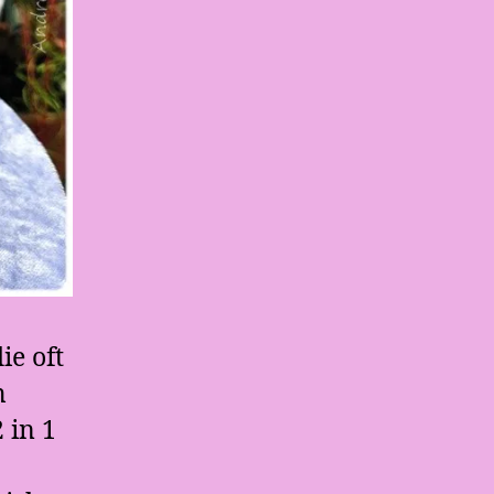
ie oft
m
 in 1