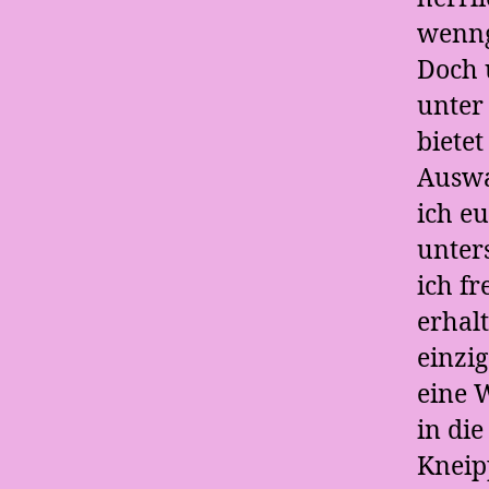
wenng
Doch 
unter
bietet
Auswa
ich e
unter
ich f
erhalt
einzi
eine 
in di
Kneip