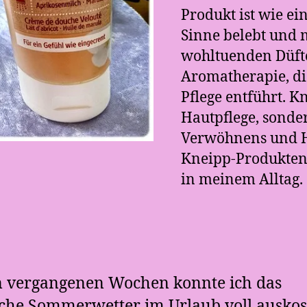
Produkt ist wie ei
Sinne belebt und 
wohltuenden Düft
Aromatherapie, di
Pflege entführt. K
Hautpflege, sonder
Verwöhnens und H
Kneipp-Produkten 
in meinem Alltag.
n vergangenen Wochen konnte ich das
iche Sommerwetter im Urlaub voll auskos