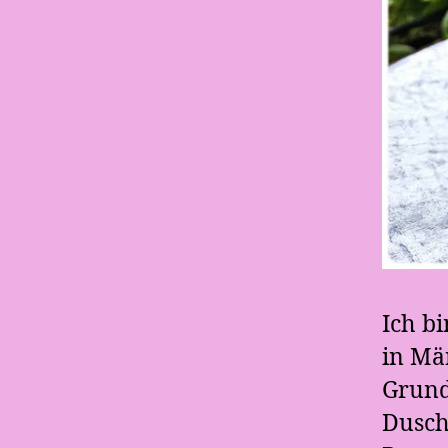
Ich bi
in Mä
Grund
Dusch