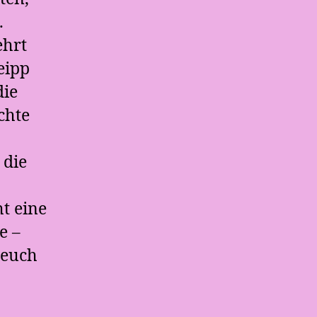
.
ehrt
eipp
die
chte
 die
ht eine
e –
 euch