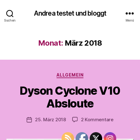
Andrea testet und bloggt
Suchen
Menü
V
Monat:
März 2018
o
n
A
n
d
Kategorien
ALLGEMEIN
r
e
Dyson Cyclone V10
a
t
Absloute
e
s
Beitragsautor
zu
25. März 2018
2 Kommentare
t
Veröffentlichungsdatum
Dyson
e
Cyclone
t
V10