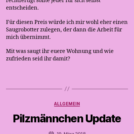
rechtfertigt sollte jeder für sich selbst
entscheiden.
Für diesen Preis würde ich mir wohl eher einen
Saugrobotter zulegen, der dann die Arbeit für
mich übernimmt.
Mit was saugt ihr euere Wohnung und wie
V
zufrieden seid ihr damit?
o
n
A
n
d
r
e
Kategorien
ALLGEMEIN
a
t
Pilzmännchen Update
e
s
Beitragsautor
19. März 2018