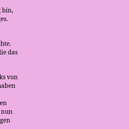
 bin,
es.
hte.
die das
cks von
 haben
uen
n nun
ngen