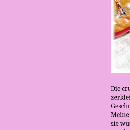
Die cr
zerkle
Gesch
Meine 
sie wu