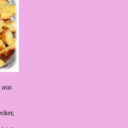
n aus
cker,