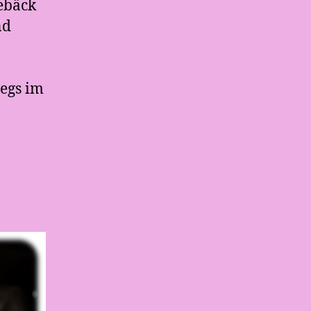
ebäck
nd
egs im