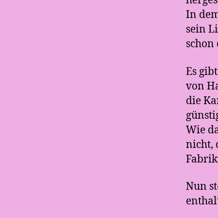
herges
In dem
sein L
schon 
Es gib
von H
die Ka
günsti
Wie da
nicht,
Fabrik
Nun st
enthal