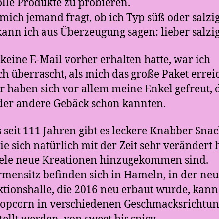
olle Produkte zu probieren.
ich jemand fragt, ob ich Typ süß oder salzig
ann ich aus Überzeugung sagen: lieber salzig
 keine E-Mail vorher erhalten hatte, war ich
ch überrascht, als mich das große Paket erreic
r haben sich vor allem meine Enkel gefreut, 
der andere Gebäck schon kannten.
s seit 111 Jahren gibt es leckere Knabber Sna
ie sich natürlich mit der Zeit sehr verändert
ele neue Kreationen hinzugekommen sind.
rmensitz befinden sich in Hameln, in der ne
tionshalle, die 2016 neu erbaut wurde, kan
opcorn in verschiedenen Geschmacksrichtu