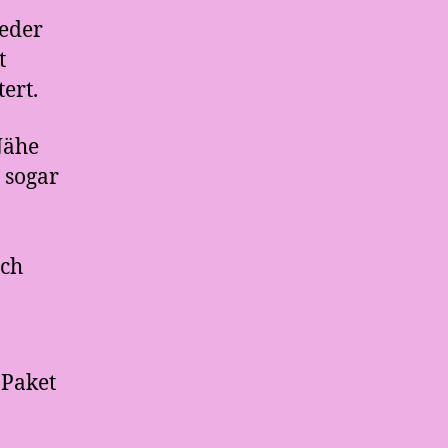
jeder
t
ert.
Nähe
 sogar
ich
 Paket