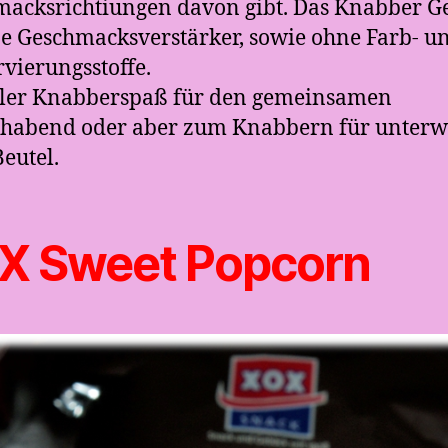
acksrichtiungen davon gibt. Das Knabber G
ne Geschmacksverstärker, sowie ohne Farb- u
vierungsstoffe.
ller Knabberspaß für den gemeinsamen
ehabend oder aber zum Knabbern für unterw
Beutel.
X Sweet Popcorn