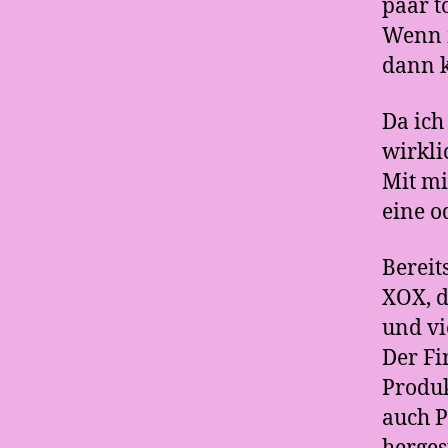
paar t
Wenn m
dann k
Da ich
wirkli
Mit mi
eine o
Bereit
XOX, d
und vi
Der Fi
Produk
auch P