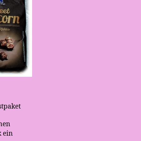
stpaket
inen
 ein