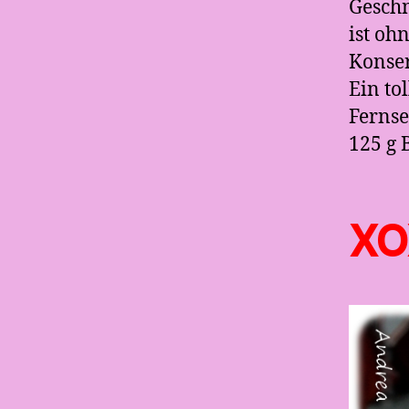
Geschm
ist oh
Konser
Ein to
Ferns
125 g 
XO