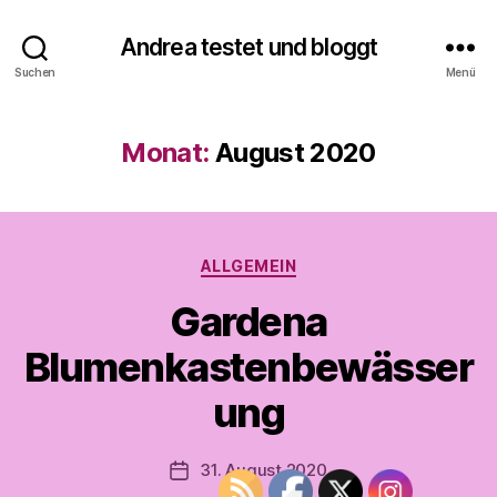
Andrea testet und bloggt
Suchen
Menü
Monat:
August 2020
V
o
n
A
Kategorien
ALLGEMEIN
n
d
Gardena
r
e
Blumenkastenbewässer
a
t
ung
e
s
Beitragsautor
31. August 2020
t
Veröffentlichungsdatum
e