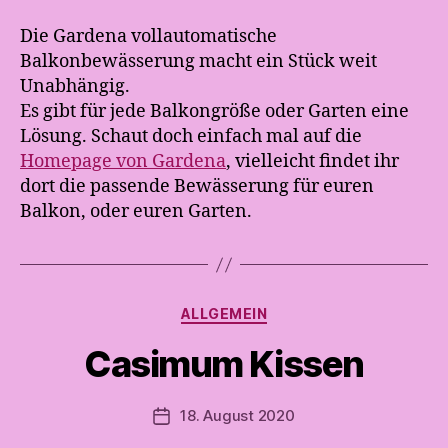
Die Gardena vollautomatische
Balkonbewässerung macht ein Stück weit
Unabhängig.
Es gibt für jede Balkongröße oder Garten eine
Lösung. Schaut doch einfach mal auf die
V
Homepage von Gardena
, vielleicht findet ihr
o
dort die passende Bewässerung für euren
n
Balkon, oder euren Garten.
A
n
d
r
e
Kategorien
ALLGEMEIN
a
t
Casimum Kissen
e
s
Beitragsautor
18. August 2020
t
Veröffentlichungsdatum
e