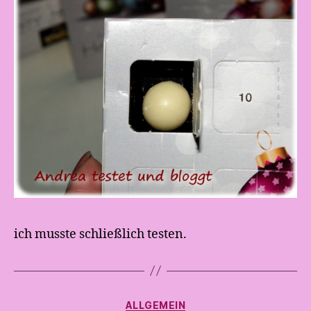
ich musste schließlich testen.
V
o
n
A
Kategorien
ALLGEMEIN
n