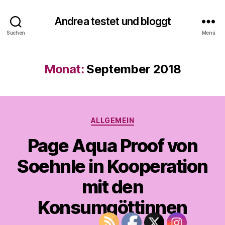
Andrea testet und bloggt
Suchen
Menü
Monat:
September 2018
V
o
Kategorien
ALLGEMEIN
n
A
Page Aqua Proof von
n
d
Soehnle in Kooperation
r
e
mit den
a
t
Konsumgöttinnen
e
s