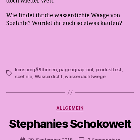
doch wieder Wett.
Wie findet ihr die wasserdichte Waage von
Soehnle? Würdet ihr euch so etwas kaufen?
V
o
konsumgÃ¶ttinnen
,
pageaquaproof
,
produkttest
,
n
Schlagwörter
soehnle
,
Wasserdicht
,
wasserdichtwiege
A
n
d
r
e
Kategorien
ALLGEMEIN
a
t
Stephanies Schokowelt
e
s
Beitragsautor
zu
29. September 2018
3 Kommentare
t