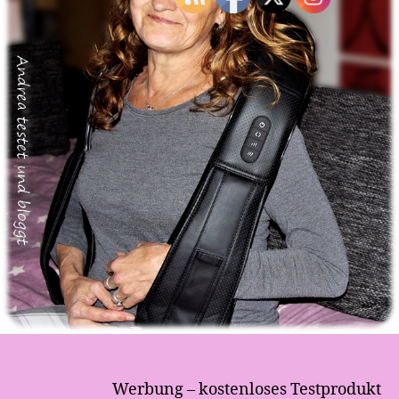
o
g
g
t
Werbung – kostenloses Testprodukt