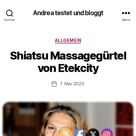
V
o
Andrea testet und bloggt
n
Suchen
Menü
A
n
d
Kategorien
ALLGEMEIN
r
e
Shiatsu Massagegürtel
a
t
von Etekcity
e
s
Beitragsautor
7. Mai 2020
t
Veröffentlichungsdatum
e
t
u
n
d
b
l