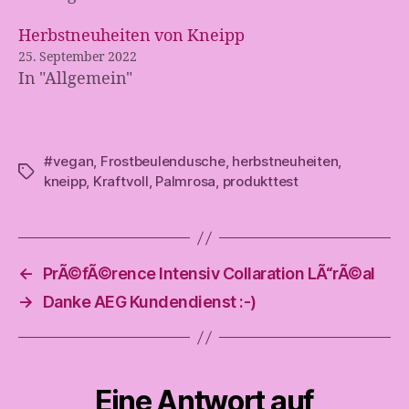
Herbstneuheiten von Kneipp
25. September 2022
In "Allgemein"
#vegan
,
Frostbeulendusche
,
herbstneuheiten
,
Schlagwörter
kneipp
,
Kraftvoll
,
Palmrosa
,
produkttest
←
PrÃ©fÃ©rence Intensiv Collaration LÃ“rÃ©al
→
Danke AEG Kundendienst :-)
Eine Antwort auf