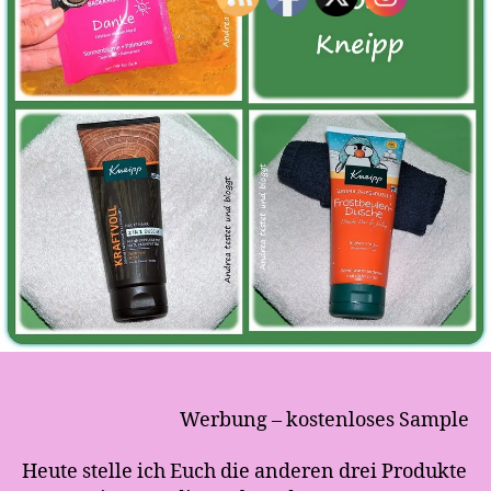
o
g
g
t
Werbung – kostenloses Sample
Heute stelle ich Euch die anderen drei Produkte