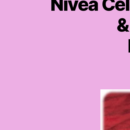
Nivea Cel
&