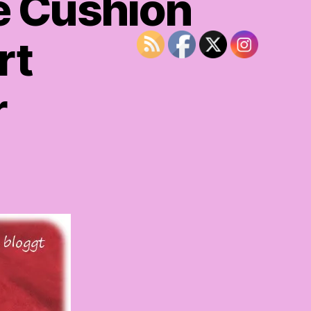
ge Cushion
rt
r