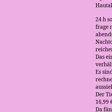
Hautal
24 h s
frage
abends
Nachtc
reiche
Das ei
verhäl
Es sin
rechne
aussie
Der Ti
16,99 €
Da fän