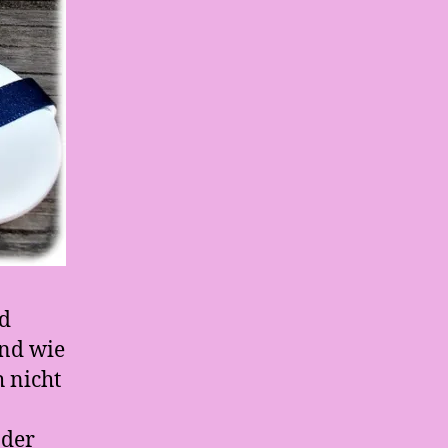
nd
end wie
 nicht
 der