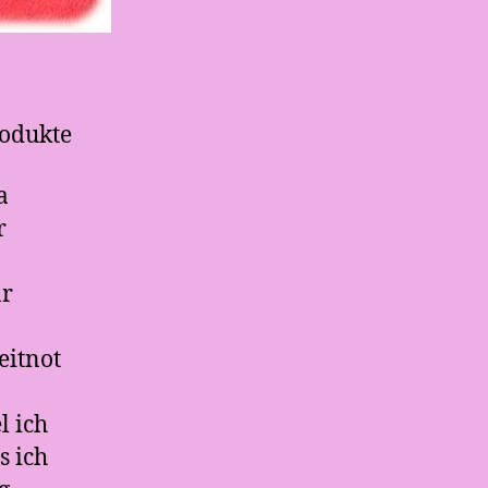
rodukte
a
r
ar
eitnot
l ich
s ich