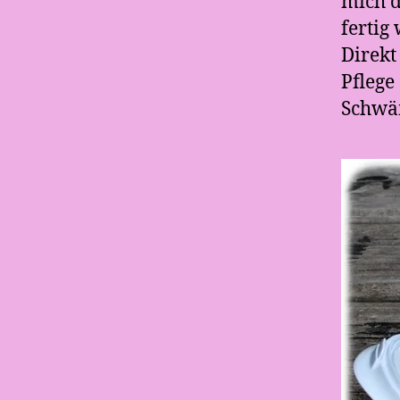
mich d
fertig
Direkt
Pflege
Schwäm