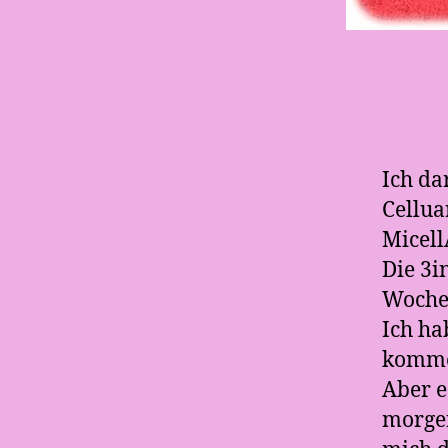
Ich da
Cellua
Micell
Die 3i
Woche
Ich ha
komme 
Aber e
morgen