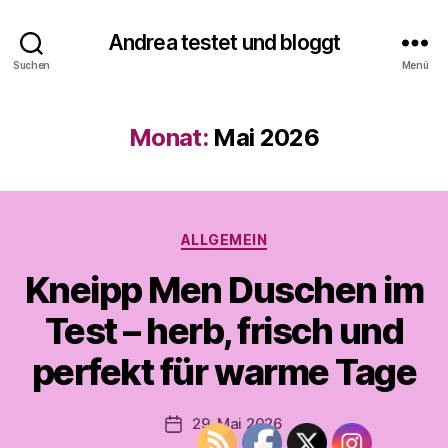
Andrea testet und bloggt
Suchen
Menü
Monat:
Mai 2026
V
o
n
A
Kategorien
ALLGEMEIN
n
d
Kneipp Men Duschen im
r
e
Test – herb, frisch und
a
t
perfekt für warme Tage
e
s
Beitragsautor
29. Mai 2026
t
Veröffentlichungsdatum
e