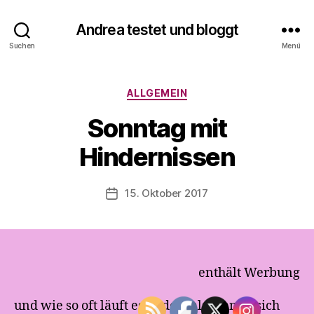
V
o
Andrea testet und bloggt
n
Suchen
Menü
A
n
d
Kategorien
ALLGEMEIN
r
e
Sonntag mit
a
t
Hindernissen
e
s
Beitragsautor
15. Oktober 2017
t
Veröffentlichungsdatum
e
t
u
n
d
enthält Werbung
b
l
und wie so oft läuft es anders als man es sich