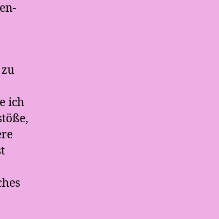
en-
 zu
e ich
stöße,
ere
t
ches