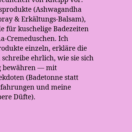
Neuheiten von Kneipp vor:
tsprodukte (Ashwagandha
ray & Erkältungs-Balsam),
le für kuschelige Badezeiten
a-Cremeduschen. Ich
rodukte einzeln, erkläre die
 schreibe ehrlich, wie sie sich
g bewähren — mit
ekdoten (Badetonne statt
fahrungen und meine
bere Düfte).