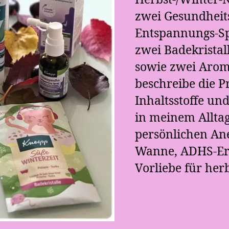
Herbst-/Winter-
zwei Gesundhei
Entspannungs-Sp
zwei Badekristal
sowie zwei Arom
beschreibe die P
Inhaltsstoffe und
in meinem Allta
persönlichen An
Wanne, ADHS-Er
Vorliebe für her