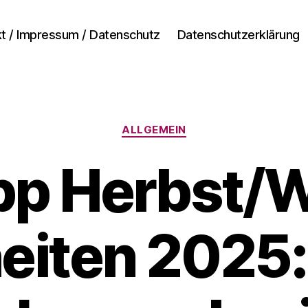
t / Impressum / Datenschutz
Datenschutzerklärung
Kategorien
ALLGEMEIN
pp Herbst/W
V
o
n
eiten 2025:
A
n
d
r
e