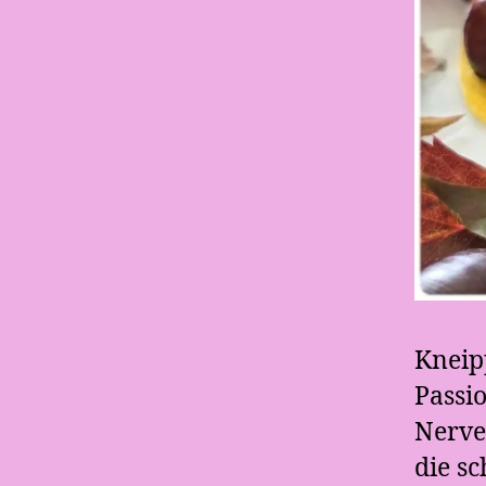
Kneip
Passi
Nerven
die s