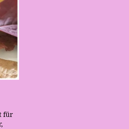
t für
,