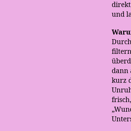
direk
und la
Warum
Durch
filte
überd
dann a
kurz 
Unruh
frisch
„Wund
Unter